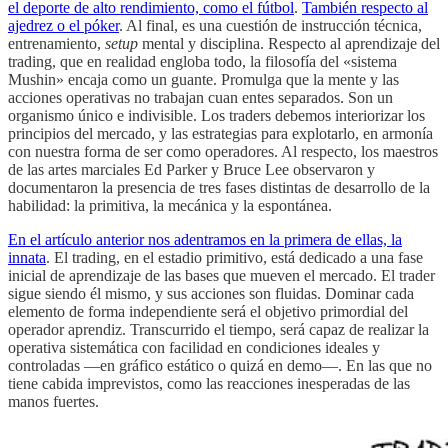
el deporte de alto rendimiento, como el fútbol
.
También respecto al
ajedrez o el póker
. Al final, es una cuestión de instrucción técnica,
entrenamiento,
setup
mental y disciplina. Respecto al aprendizaje del
trading, que en realidad engloba todo, la filosofía del «sistema
Mushin» encaja como un guante. Promulga que la mente y las
acciones operativas no trabajan cuan entes separados. Son un
organismo único e indivisible. Los traders debemos interiorizar los
principios del mercado, y las estrategias para explotarlo, en armonía
con nuestra forma de ser como operadores. Al respecto, los maestros
de las artes marciales Ed Parker y Bruce Lee observaron y
documentaron la presencia de tres fases distintas de desarrollo de la
habilidad: la primitiva, la mecánica y la espontánea.
En el artículo anterior nos adentramos en la primera de ellas, la
innata
. El trading, en el estadio primitivo, está dedicado a una fase
inicial de aprendizaje de las bases que mueven el mercado. El trader
sigue siendo él mismo, y sus acciones son fluidas. Dominar cada
elemento de forma independiente será el objetivo primordial del
operador aprendiz. Transcurrido el tiempo, será capaz de realizar la
operativa sistemática con facilidad en condiciones ideales y
controladas —en gráfico estático o quizá en demo—. En las que no
tiene cabida imprevistos, como las reacciones inesperadas de las
manos fuertes.