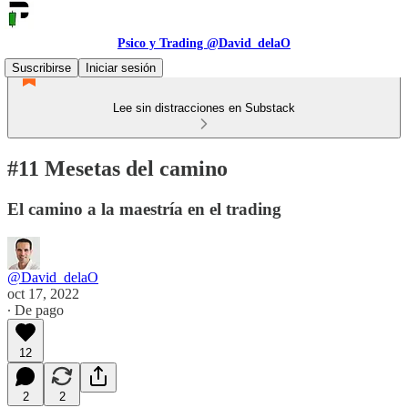
Psico y Trading @David_delaO
Suscribirse
Iniciar sesión
Lee sin distracciones en Substack
#11 Mesetas del camino
El camino a la maestría en el trading
@David_delaO
oct 17, 2022
∙ De pago
12
2
2