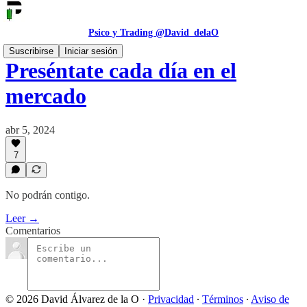
Psico y Trading @David_delaO
Suscribirse
Iniciar sesión
Preséntate cada día en el
mercado
abr 5, 2024
7
No podrán contigo.
Leer →
Comentarios
© 2026 David Álvarez de la O
·
Privacidad
∙
Términos
∙
Aviso de