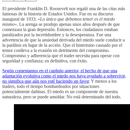
El presidente Franklin D. Roosevelt nos regaló una de las citas más
famosas de la historia de Estados Unidos. Fue en su discurso
inaugural de 1933: «
Lo único que debemos temer es el miedo
mismo
». La arenga se produjo apenas unos años después de que
comenzara la gran depresión. Entonces, los ciudadanos estaban
paralizados por la incertidumbre y la desesperanza. Fue una
advertencia de que la ansiedad derivada del miedo suele conducir a
la parálisis en lugar de la acción. Que el histerismo causado por el
temor conlleva a la evasión en detrimento del compromiso.
Compromiso y adherencia que el trader necesita para operar con
seguridad y confianza; en definitiva, con éxito.
Según comentamos en el capítulo anterior, el hecho de que una
adaptación evolutiva como el miedo nos haya ayudado a sobrevivir,
no significa que aún nos esté haciendo un favor
. Y menos a los
traders, todo el tiempo bombardeados por situaciones
potencialmente dañinas. El miedo es un componente de nuestra
naturaleza, pero se puede amoldar. No está determinado del todo.