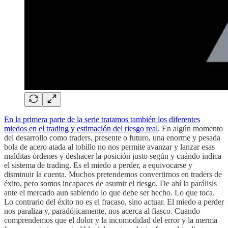
En la primera parte de la serie tratamos también los diferentes
miedos en el trading y estimación del riesgo real
. En algún momento
del desarrollo como traders, presente o futuro, una enorme y pesada
bola de acero atada al tobillo no nos permite avanzar y lanzar esas
malditas órdenes y deshacer la posición justo según y cuándo indica
el sistema de trading. Es el miedo a perder, a equivocarse y
disminuir la cuenta. Muchos pretendemos convertirnos en traders de
éxito, pero somos incapaces de asumir el riesgo. De ahí la parálisis
ante el mercado aun sabiendo lo que debe ser hecho. Lo que toca.
Lo contrario del éxito no es el fracaso, sino actuar. El miedo a perder
nos paraliza y, paradójicamente, nos acerca al fiasco. Cuando
comprendemos que el dolor y la incomodidad del error y la merma