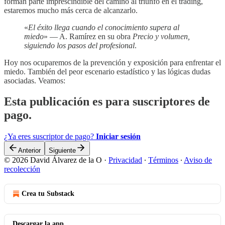
forman parte imprescindible del camino al triunfo en el trading,
estaremos mucho más cerca de alcanzarlo.
«
El éxito llega cuando el conocimiento supera al
miedo
» — A. Ramírez en su obra
Precio y volumen,
siguiendo los pasos del profesional
.
Hoy nos ocuparemos de la prevención y exposición para enfrentar el
miedo. También del peor escenario estadístico y las lógicas dudas
asociadas. Veamos:
Esta publicación es para suscriptores de
pago.
¿Ya eres suscriptor de pago?
Iniciar sesión
Anterior
Siguiente
© 2026 David Álvarez de la O
·
Privacidad
∙
Términos
∙
Aviso de
recolección
Crea tu Substack
Descargar la app