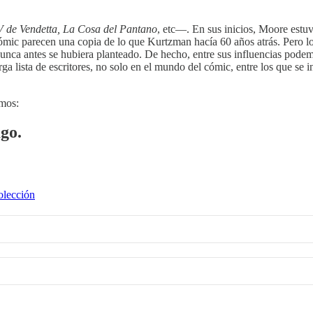
 de Vendetta, La Cosa del Pantano
, etc—. En sus inicios, Moore estu
ic parecen una copia de lo que Kurtzman hacía 60 años atrás. Pero lo
unca antes se hubiera planteado. De hecho, entre sus influencias pod
arga lista de escritores, no solo en el mundo del cómic, entre los que s
amos:
ago.
olección