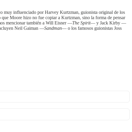
vo muy influenciado por Harvey Kurtzman, guionista original de los
 que Moore hizo no fue copiar a Kurtzman, sino la forma de pensar
emos mencionar también a Will Eisner —
The Spirit
— y Jack Kirby —
e incluyen Neil Gaiman —
Sandman
— o los famosos guionistas Joss