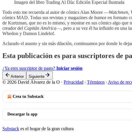
Imagen del libro Trading Al Día: Edición Especial Ilustrada
Todo esto me recuerda al autor de cómics Alan Moore —
Watchmen, V
cómics MAD. Todas sus revistas y magazines de humor en formato cóm
de Kurtzman, que no es lo mismo, y mostrar en sus cómics algo que n
creador del
Capitán América
—, pero a su vez él ha influido en una l
Whedon y Damon Lindelof.
Aclarado el asunto y sin más dilación, continuamos por donde lo dej
Esta publicación es para suscriptores de p
¿Ya eres suscriptor de pago?
Iniciar sesión
Anterior
Siguiente
© 2026 David Álvarez de la O
·
Privacidad
∙
Términos
∙
Aviso de rec
Crea tu Substack
Descargar la app
Substack
es el hogar de la gran cultura