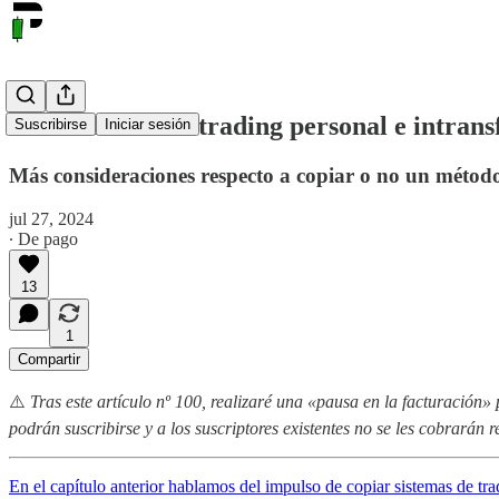
#100 Sistema de trading personal e intransf
Suscribirse
Iniciar sesión
Más consideraciones respecto a copiar o no un método 
jul 27, 2024
∙ De pago
13
1
Compartir
⚠️
Tras este artículo nº 100, realizaré una «pausa en la facturación»
podrán suscribirse y a los suscriptores existentes no se les cobrarán
En el capítulo anterior hablamos del impulso de copiar sistemas de tra