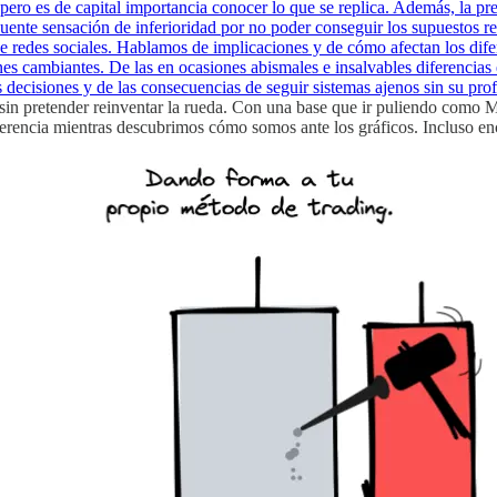
pero es de capital importancia conocer lo que se replica. Además, la pre
cuente sensación de inferioridad por no poder conseguir los supuestos r
de redes sociales. Hablamos de implicaciones y de cómo afectan los dif
es cambiantes. De las en ocasiones abismales e insalvables diferencias 
s decisiones y de las consecuencias de seguir sistemas ajenos sin su pr
cio sin pretender reinventar la rueda. Con una base que ir puliendo co
rencia mientras descubrimos cómo somos ante los gráficos. Incluso enco