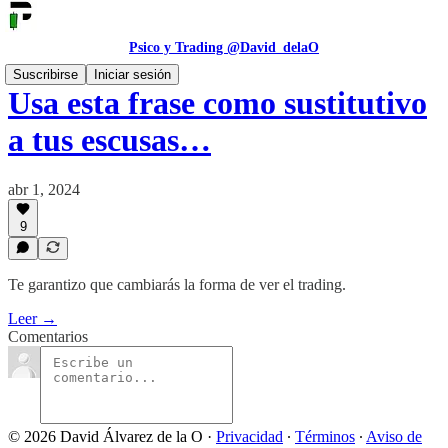
Psico y Trading @David_delaO
Suscribirse
Iniciar sesión
Usa esta frase como sustitutivo
a tus escusas…
abr 1, 2024
9
Te garantizo que cambiarás la forma de ver el trading.
Leer →
Comentarios
© 2026 David Álvarez de la O
·
Privacidad
∙
Términos
∙
Aviso de