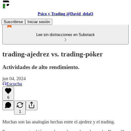
Psico y Trading @David_delaO
Suscribirse
Iniciar sesión
Lee sin distracciones en Substack
trading-ajedrez vs. trading-póker
Actividades de alto rendimiento.
jun 04, 2024
Escucha
6
1
Muchas son las analogías hechas entre el ajedrez y el trading.