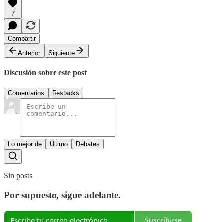
7
Compartir
Anterior
Siguiente
Discusión sobre este post
Comentarios
Restacks
Lo mejor de
Último
Debates
Sin posts
Por supuesto, sigue adelante.
Suscribirse