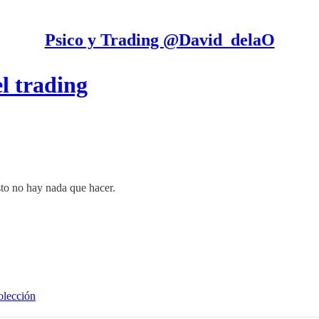
Psico y Trading @David_delaO
l trading
sto no hay nada que hacer.
olección