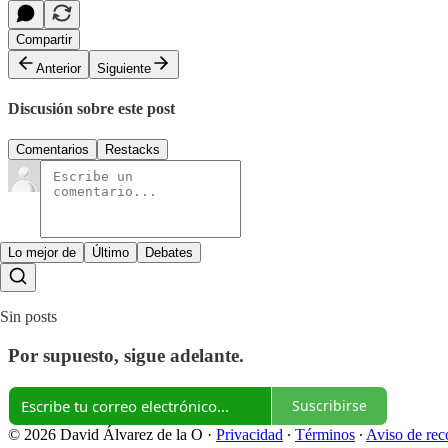
Compartir
Anterior
Siguiente
Discusión sobre este post
Comentarios
Restacks
Lo mejor de
Último
Debates
Sin posts
Por supuesto, sigue adelante.
Suscribirse
© 2026 David Álvarez de la O
·
Privacidad
∙
Términos
∙
Aviso de rec