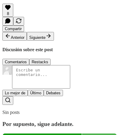
8
Compartir
Anterior
Siguiente
Discusión sobre este post
Comentarios
Restacks
Lo mejor de
Último
Debates
Sin posts
Por supuesto, sigue adelante.