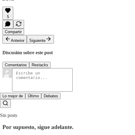
5
Compartir
Anterior
Siguiente
Discusión sobre este post
Comentarios
Restacks
Lo mejor de
Último
Debates
Sin posts
Por supuesto, sigue adelante.