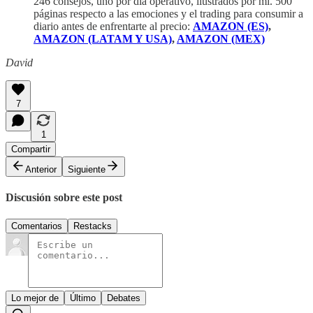
246 consejos, uno por día operativo, ilustrados por mí. 500
páginas respecto a las emociones y el trading para consumir a
diario antes de enfrentarte al precio:
AMAZON (ES)
,
AMAZON (LATAM Y USA)
,
AMAZON (MEX)
David
7
1
Compartir
Anterior
Siguiente
Discusión sobre este post
Comentarios
Restacks
Lo mejor de
Último
Debates