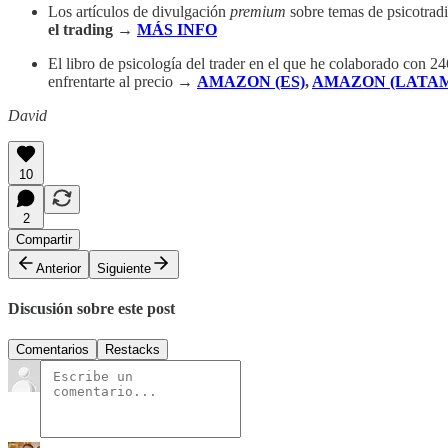
Los artículos de divulgación
premium
sobre temas de psicotradi
el trading
→
MÁS INFO
El libro de psicología del trader en el que he colaborado con 24
enfrentarte al precio →
AMAZON (ES)
,
AMAZON (LATAM
David
10
2
Compartir
Anterior
Siguiente
Discusión sobre este post
Comentarios
Restacks