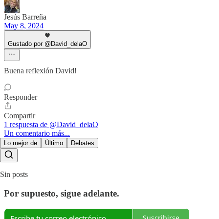
Jesús Barreña
May 8, 2024
Gustado por @David_delaO
Buena reflexión David!
Responder
Compartir
1 respuesta de @David_delaO
Un comentario más...
Lo mejor de
Último
Debates
Sin posts
Por supuesto, sigue adelante.
Suscribirse