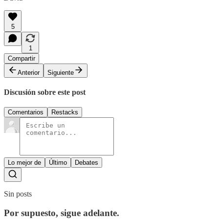
5
1
Compartir
Anterior
Siguiente
Discusión sobre este post
Comentarios
Restacks
Lo mejor de
Último
Debates
Sin posts
Por supuesto, sigue adelante.