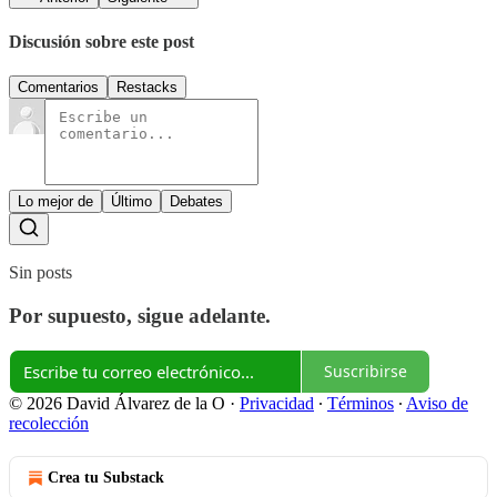
Discusión sobre este post
Comentarios
Restacks
Lo mejor de
Último
Debates
Sin posts
Por supuesto, sigue adelante.
Suscribirse
© 2026 David Álvarez de la O
·
Privacidad
∙
Términos
∙
Aviso de
recolección
Crea tu Substack