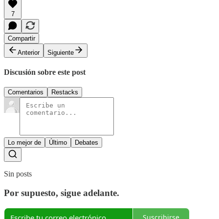
7
Compartir
Anterior
Siguiente
Discusión sobre este post
Comentarios
Restacks
Lo mejor de
Último
Debates
Sin posts
Por supuesto, sigue adelante.
Suscribirse