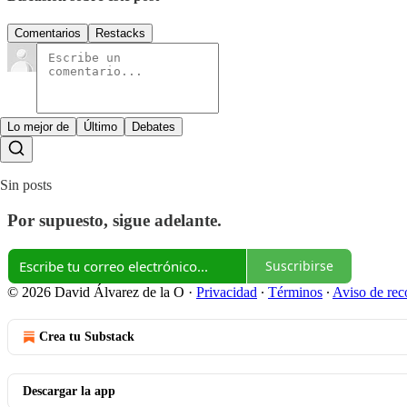
Comentarios
Restacks
Lo mejor de
Último
Debates
Sin posts
Por supuesto, sigue adelante.
Suscribirse
© 2026 David Álvarez de la O
·
Privacidad
∙
Términos
∙
Aviso de rec
Crea tu Substack
Descargar la app