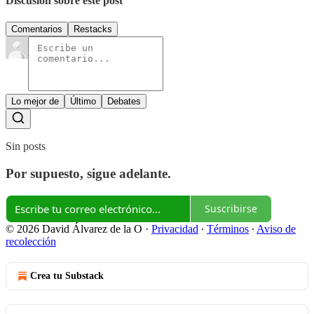
Discusión sobre este post
Comentarios
Restacks
Lo mejor de
Último
Debates
Sin posts
Por supuesto, sigue adelante.
Suscribirse
© 2026 David Álvarez de la O
·
Privacidad
∙
Términos
∙
Aviso de
recolección
Crea tu Substack