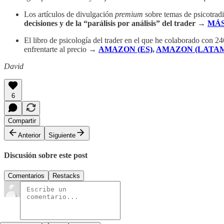
Los artículos de divulgación
premium
sobre temas de psicotradi
decisiones y de la “parálisis por análisis” del trader
→
MÁS
El libro de psicología del trader en el que he colaborado con 24
enfrentarte al precio →
AMAZON (ES)
,
AMAZON (LATAM
David
6
Compartir
Anterior
Siguiente
Discusión sobre este post
Comentarios
Restacks