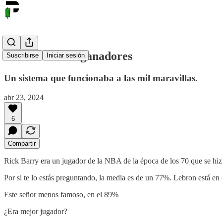
89% de trades ganadores
Suscribirse
Iniciar sesión
Un sistema que funcionaba a las mil maravillas.
abr 23, 2024
6
Compartir
Rick Barry era un jugador de la NBA de la época de los 70 que se hizo
Por si te lo estás preguntando, la media es de un 77%. Lebron está e
Este señor menos famoso, en el 89%
¿Era mejor jugador?