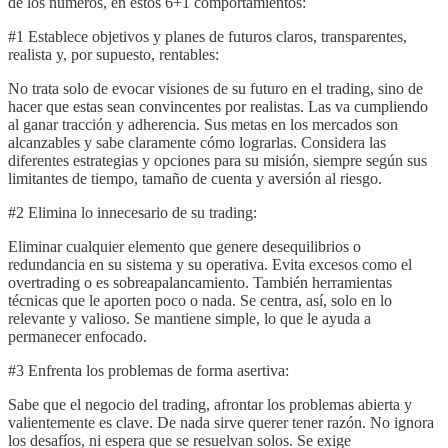
de los números, en estos 6+1 comportamientos:
#1 Establece objetivos y planes de futuros claros, transparentes,
realista y, por supuesto, rentables:
No trata solo de evocar visiones de su futuro en el trading, sino de
hacer que estas sean convincentes por realistas. Las va cumpliendo
al ganar tracción y adherencia. Sus metas en los mercados son
alcanzables y sabe claramente cómo lograrlas. Considera las
diferentes estrategias y opciones para su misión, siempre según sus
limitantes de tiempo, tamaño de cuenta y aversión al riesgo.
#2 Elimina lo innecesario de su trading:
Eliminar cualquier elemento que genere desequilibrios o
redundancia en su sistema y su operativa. Evita excesos como el
overtrading o es sobreapalancamiento. También herramientas
técnicas que le aporten poco o nada. Se centra, así, solo en lo
relevante y valioso. Se mantiene simple, lo que le ayuda a
permanecer enfocado.
#3 Enfrenta los problemas de forma asertiva:
Sabe que el negocio del trading, afrontar los problemas abierta y
valientemente es clave. De nada sirve querer tener razón. No ignora
los desafíos, ni espera que se resuelvan solos. Se exige