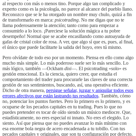
al respecto con más o menos tino. Porque algo tan complicado y
experto como es la psicología, no parece al alcance del pueblo llano.
Reconozco que se le ha otorgado un nombre muy chulo, quizá a fin
de transformarlo en marca:
psicotrading
. No me digas que no te
llama poderosamente la atención; tanto como para empezar a
consumirlo a lo loco. ¡Pareciese la solución mágica a tu pobre
desempeño! Normal que se acabe encasillando como autoayuda de
gafas de cristal color de rosa. A ver, que algo sí que es, pues, al final,
el único que puede facilitarte la salida del hoyo, eres tú mismo.
Pero olvídate de todo eso por un momento. Piensa en ello como algo
mucho más simple. Lo más poderoso suele ser lo más sencillo. Lo
más lógico, también —Ockham
dixi
—. El psicotrading «solo» es
gestión emocional. Es la ciencia, quiero creer, que estudia el
comportamiento del trader para procurarle las claves de una correcta
gestión de sus sentimientos, buscando, así, una operativa eficiente.
Dicho de otra manera,
persigue señalar, juzgar y aniquilar todos esos
errores afectivos que están lastrando tus resultados
. También, cómo
no, potenciar los puntos fuertes. Pero lo primero es lo primero, y es
ocuparse de los pecados capitales en tu trading. Pues lo que no
puedes pretender es tocar de oído siendo un músico mediocre. Que,
estadísticamente, no eres especial ni innato. No eres el elegido. Lo
siento. Así que piensa que no puedes avanzar lo más mínimo con
esa enorme bola negra de acero encadenada a tu tobillo. Con tus
pecados capitales y originales, que son tu configuración por defecto.