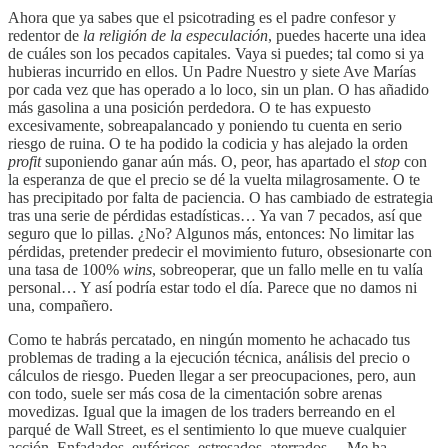
Ahora que ya sabes que el psicotrading es el padre confesor y
redentor de
la religión de la especulación
, puedes hacerte una idea
de cuáles son los pecados capitales. Vaya si puedes; tal como si ya
hubieras incurrido en ellos. Un Padre Nuestro y siete Ave Marías
por cada vez que has operado a lo loco, sin un plan. O has añadido
más gasolina a una posición perdedora. O te has expuesto
excesivamente, sobreapalancado y poniendo tu cuenta en serio
riesgo de ruina. O te ha podido la codicia y has alejado la orden
profit
suponiendo ganar aún más. O, peor, has apartado el
stop
con
la esperanza de que el precio se dé la vuelta milagrosamente. O te
has precipitado por falta de paciencia. O has cambiado de estrategia
tras una serie de pérdidas estadísticas… Ya van 7 pecados, así que
seguro que lo pillas. ¿No? Algunos más, entonces: No limitar las
pérdidas, pretender predecir el movimiento futuro, obsesionarte con
una tasa de 100%
wins
, sobreoperar, que un fallo melle en tu valía
personal… Y así podría estar todo el día. Parece que no damos ni
una, compañero.
Como te habrás percatado, en ningún momento he achacado tus
problemas de trading a la ejecución técnica, análisis del precio o
cálculos de riesgo. Pueden llegar a ser preocupaciones, pero, aun
con todo, suele ser más cosa de la cimentación sobre arenas
movedizas. Igual que la imagen de los traders berreando en el
parqué de Wall Street, es el sentimiento lo que mueve cualquier
acción. Enfadados, eufóricos, estresados, aterrados… Me ha