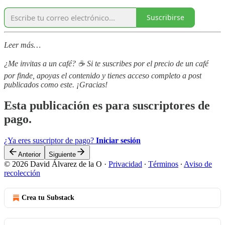
Suscribirse
Leer más…
¿Me invitas a un café? ☕️ Si te suscribes por el precio de un café
por finde, apoyas el contenido y tienes acceso completo a post
publicados como este. ¡Gracias!
Esta publicación es para suscriptores de
pago.
¿Ya eres suscriptor de pago?
Iniciar sesión
Anterior
Siguiente
© 2026 David Álvarez de la O
·
Privacidad
∙
Términos
∙
Aviso de
recolección
Crea tu Substack