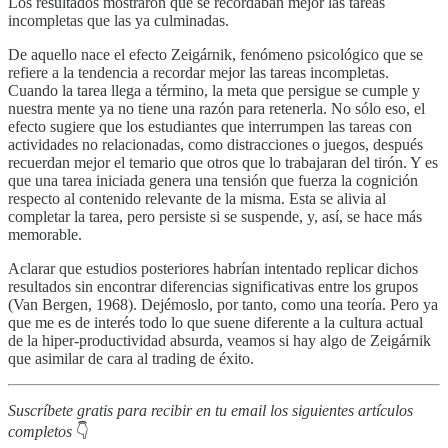
Los resultados mostraron que se recordaban mejor las tareas
incompletas que las ya culminadas.
De aquello nace el efecto Zeigárnik, fenómeno psicológico que se
refiere a la tendencia a recordar mejor las tareas incompletas.
Cuando la tarea llega a término, la meta que persigue se cumple y
nuestra mente ya no tiene una razón para retenerla. No sólo eso, el
efecto sugiere que los estudiantes que interrumpen las tareas con
actividades no relacionadas, como distracciones o juegos, después
recuerdan mejor el temario que otros que lo trabajaran del tirón. Y es
que una tarea iniciada genera una tensión que fuerza la cognición
respecto al contenido relevante de la misma. Esta se alivia al
completar la tarea, pero persiste si se suspende, y, así, se hace más
memorable.
Aclarar que estudios posteriores habrían intentado replicar dichos
resultados sin encontrar diferencias significativas entre los grupos
(Van Bergen, 1968). Dejémoslo, por tanto, como una teoría. Pero ya
que me es de interés todo lo que suene diferente a la cultura actual
de la hiper-productividad absurda, veamos si hay algo de Zeigárnik
que asimilar de cara al trading de éxito.
Suscríbete gratis para recibir en tu email los siguientes artículos
completos
👇