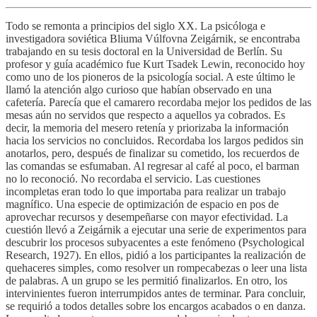
Todo se remonta a principios del siglo XX. La psicóloga e
investigadora soviética Bliuma Vúlfovna Zeigárnik, se encontraba
trabajando en su tesis doctoral en la Universidad de Berlín. Su
profesor y guía académico fue Kurt Tsadek Lewin, reconocido hoy
como uno de los pioneros de la psicología social. A este último le
llamó la atención algo curioso que habían observado en una
cafetería. Parecía que el camarero recordaba mejor los pedidos de las
mesas aún no servidos que respecto a aquellos ya cobrados. Es
decir, la memoria del mesero retenía y priorizaba la información
hacia los servicios no concluidos. Recordaba los largos pedidos sin
anotarlos, pero, después de finalizar su cometido, los recuerdos de
las comandas se esfumaban. Al regresar al café al poco, el barman
no lo reconoció. No recordaba el servicio. Las cuestiones
incompletas eran todo lo que importaba para realizar un trabajo
magnífico. Una especie de optimización de espacio en pos de
aprovechar recursos y desempeñarse con mayor efectividad. La
cuestión llevó a Zeigárnik a ejecutar una serie de experimentos para
descubrir los procesos subyacentes a este fenómeno (Psychological
Research, 1927). En ellos, pidió a los participantes la realización de
quehaceres simples, como resolver un rompecabezas o leer una lista
de palabras. A un grupo se les permitió finalizarlos. En otro, los
intervinientes fueron interrumpidos antes de terminar. Para concluir,
se requirió a todos detalles sobre los encargos acabados o en danza.